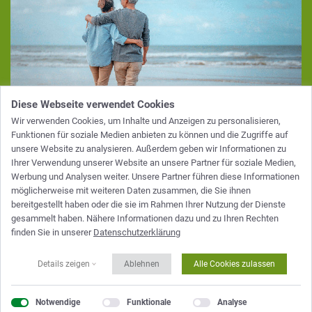
Diese Webseite verwendet Cookies
Wir verwenden Cookies, um Inhalte und Anzeigen zu personalisieren,
Funktionen für soziale Medien anbieten zu können und die Zugriffe auf
unsere Website zu analysieren. Außerdem geben wir Informationen zu
Pensionsvorsorge
Ihrer Verwendung unserer Website an unsere Partner für soziale Medien,
Werbung und Analysen weiter. Unsere Partner führen diese Informationen
Es kann immer etwas passieren, doch mit der richtigen
möglicherweise mit weiteren Daten zusammen, die Sie ihnen
Zukunftsvorsorge können wir Ihnen zumindest die finanziellen
bereitgestellt haben oder die sie im Rahmen Ihrer Nutzung der Dienste
Sorgen nehmen! Egal ob Risiko-, Renten-, Berufsunfähigkeits-, Er-
gesammelt haben. Nähere Informationen dazu und zu Ihren Rechten
und Ablebensversicherung, eine private Pflegeversicherung oder
finden Sie in unserer
Datenschutzerklärung
eine fondsgebundene Lebensversicherung – wir beraten Sie gerne!
Details zeigen
Ablehnen
Alle Cookies zulassen
Notwendige
Funktionale
Analyse