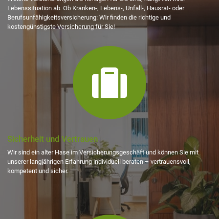
Lebenssituation ab. Ob Kranken-, Lebens-, Unfall-, Hausrat- oder
Berufsunfähigkeitsversicherung: Wir finden die richtige und
kostengünstigste Versicherung für Sie!
fas
fa-
suitcase
Sicherheit und Vertrauen
Wir sind ein alter Hase im Versicherungsgeschäft und können Sie mit
unserer langjährigen Erfahrung individuell beraten – vertrauensvoll,
kompetent und sicher.
fas