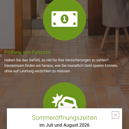
fa-
money-
bill-
alt
Prüfung von Polizzen
Haben Sie das Gefühl, zu viel für Ihre Versicherungen zu zahlen?
Gemeinsam finden wir heraus, wie Sie monatlich Geld sparen können,
ohne auf Leistung verzichten zu müssen.
fas
fa-
car-
crash
×
Sommeröffnungszeiten
im Juli und August 2026