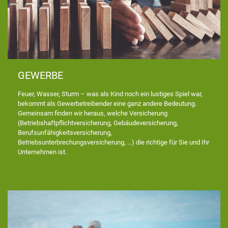
GEWERBE
Feuer, Wasser, Sturm – was als Kind noch ein lustiges Spiel war,
bekommt als Gewerbetreibender eine ganz andere Bedeutung.
Gemeinsam finden wir heraus, welche Versicherung
(Betriebshaftpflichtversicherung, Gebäudeversicherung,
Berufsunfähigkeitsversicherung,
Betriebsunterbrechungsversicherung, …) die richtige für Sie und Ihr
Unternehmen ist.