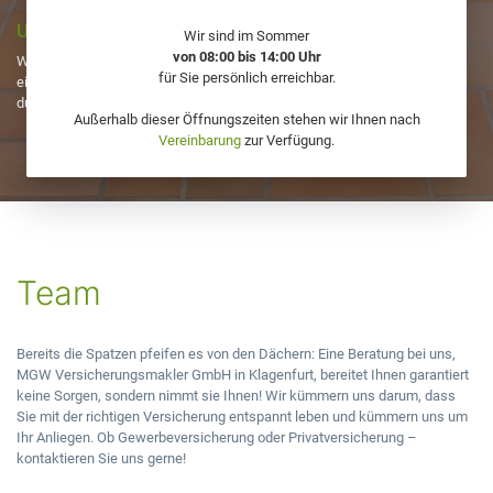
Unterstützung im Schadensfall
Wir sind im Sommer
von 08:00 bis 14:00 Uhr
Wie gut eine Versicherung wirklich ist, weiß man oft erst, wenn es zu
für Sie persönlich erreichbar.
einem Schaden gekommen ist. Wir helfen Ihnen, Ihre Interessen
durchzusetzen und unterstützen Sie im Schadensfall.
Außerhalb dieser Öffnungszeiten stehen wir Ihnen nach
Vereinbarung
zur Verfügung.
Team
Bereits die Spatzen pfeifen es von den Dächern: Eine Beratung bei uns,
MGW Versicherungsmakler GmbH in Klagenfurt, bereitet Ihnen garantiert
keine Sorgen, sondern nimmt sie Ihnen! Wir kümmern uns darum, dass
Sie mit der richtigen Versicherung entspannt leben und kümmern uns um
Ihr Anliegen. Ob Gewerbeversicherung oder Privatversicherung –
kontaktieren Sie uns gerne!